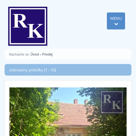
MENU
Nacházíte se:
Úvod
»
Prodej
zobrazeny položky [1 - 10]