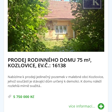
PRODEJ RODINNÉHO DOMU 75
m²
,
KOZLOVICE, EV.Č.: 16138
Nabízíme k prodeji jedinečný pozemek v malebné obci Kozlovice,
jehož součástí je stávající dům určený k demolici. K domu náleží
rozlehlá mírně svažitá..
5 750 000 Kč
více informací...