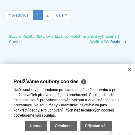
předchozí
1
2
další
2026 © Reality REAL KARTEL, s.r.o., všechna práva vyhrazena |
Cookies
Realitní SW
Real
man
×
Používáme soubory cookies
ℹ
Naše soubory potřebujeme pro samotnou funkčnost webu a pro
uložení vašich předvoleb při jeho procházení. Cookies třetích
stran pak slouží pro vyhodnocování výkonu a zkvalitnění obsahu
prezentace. Nejsou určeny k identifikaci návštěvníka jako
konkrétní osoby. Pro uchování jiných než technických cookies
potřebujeme váš souhlas.
Upravit
Odmítnout
Přijímám vše